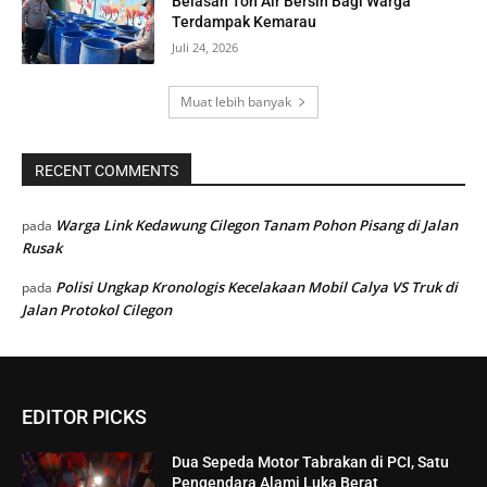
Belasan Ton Air Bersih Bagi Warga
Terdampak Kemarau
Juli 24, 2026
Muat lebih banyak
RECENT COMMENTS
Warga Link Kedawung Cilegon Tanam Pohon Pisang di Jalan
pada
Rusak
Polisi Ungkap Kronologis Kecelakaan Mobil Calya VS Truk di
pada
Jalan Protokol Cilegon
EDITOR PICKS
Dua Sepeda Motor Tabrakan di PCI, Satu
Pengendara Alami Luka Berat