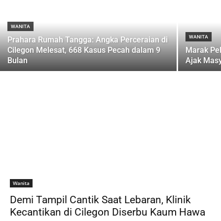
WANITA
WANITA
Prahara Rumah Tangga: Angka Perceraian di
Cilegon Melesat, 668 Kasus Pecah dalam 9
Marak Pel
Bulan
Ajak Masy
Wanita
Demi Tampil Cantik Saat Lebaran, Klinik
Kecantikan di Cilegon Diserbu Kaum Hawa