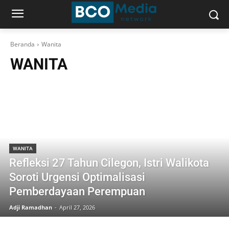
Beranda
Wanita
WANITA
WANITA
Refleksi 27 Tahun Cilegon, Istri Walikota
Soroti Urgensi Optimalisasi
Pemberdayaan Perempuan
Adji Ramadhan
-
April 27, 2026