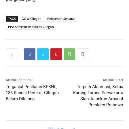
TAGS
GOW Cilegon
Pelecehan Seksual
PPA Satreskrim Polres Cilegon
Artikulli paraprak
Artikulli tjetër
Terganjal Penilaian KPKNL,
Terpilih Aklamasi, Ketua
136 Randis Pemkot Cilegon
Karang Taruna Purwakarta
Belum Dilelang
Siap Jalankan Amanat
Presiden Prabowo