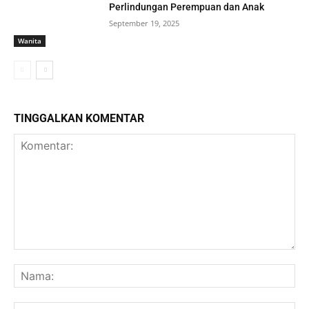
Perlindungan Perempuan dan Anak
September 19, 2025
Wanita
TINGGALKAN KOMENTAR
Komentar:
Na
Ema