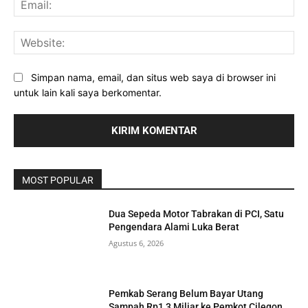
Web
Simpan nama, email, dan situs web saya di browser ini
untuk lain kali saya berkomentar.
MOST POPULAR
Dua Sepeda Motor Tabrakan di PCI, Satu
Pengendara Alami Luka Berat
Agustus 6, 2026
Pemkab Serang Belum Bayar Utang
Sampah Rp1,3 Miliar ke Pemkot Cilegon