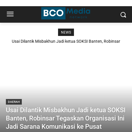
kinbet
zoccer
plinko
luckywave
jackpotbob
crorewin
spin
reblz
lucky
katanaspin
slot
playregal
malina
casino
recensione
demo
casino
dinero
star
exo
casino
casino
casino
κριτικες
NEWS
Usai Dilantik Misbakhun Jadi ketua SOKSI Banten, Robinsar
Tegaskan Organisasi Ini Jadi Sarana Komunikasi ke Pusat
DAERAH
Usai Dilantik Misbakhun Jadi ketua SOKSI
Banten, Robinsar Tegaskan Organisasi Ini
Jadi Sarana Komunikasi ke Pusat