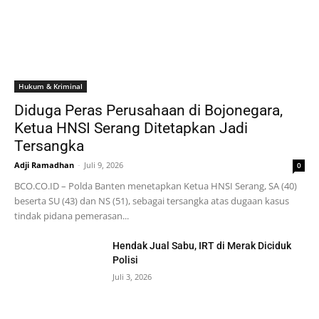
Hukum & Kriminal
Diduga Peras Perusahaan di Bojonegara,
Ketua HNSI Serang Ditetapkan Jadi
Tersangka
Adji Ramadhan
-
Juli 9, 2026
0
BCO.CO.ID – Polda Banten menetapkan Ketua HNSI Serang, SA (40)
beserta SU (43) dan NS (51), sebagai tersangka atas dugaan kasus
tindak pidana pemerasan...
Hendak Jual Sabu, IRT di Merak Diciduk
Polisi
Juli 3, 2026