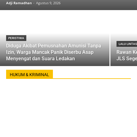
Adji Ramadhan
-
Agustus 9, 2026
PERISTIWA
LALU LINTA
Diduga Akibat Pemusnahan Amunisi Tanpa
Izin, Warga Mancak Panik Diserbu Asap
Rawan Ke
Menyengat dan Suara Ledakan
JLS Sege
HUKUM & KRIMINAL