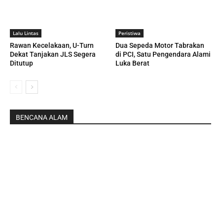
Lalu Lintas
Peristiwa
Rawan Kecelakaan, U-Turn
Dua Sepeda Motor Tabrakan
Dekat Tanjakan JLS Segera
di PCI, Satu Pengendara Alami
Ditutup
Luka Berat
BENCANA ALAM