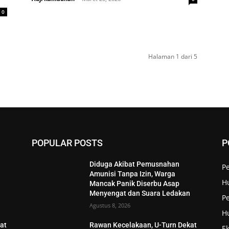
0
Halaman 1 dari 5
POPULAR POSTS
P
Diduga Akibat Pemusnahan
P
Amunisi Tanpa Izin, Warga
H
Mancak Panik Diserbu Asap
n
Menyengat dan Suara Ledakan
Pe
Agustus 8, 2026
H
at
Rawan Kecelakaan, U-Turn Dekat
E