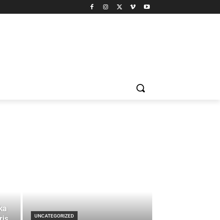
ka
UNCATEGORIZED
ris