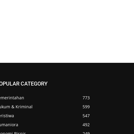
OPULAR CATEGORY
emerintahan
773
ukum & Kriminal
599
ristiwa
547
umaniora
492
konomi Bisnis
249