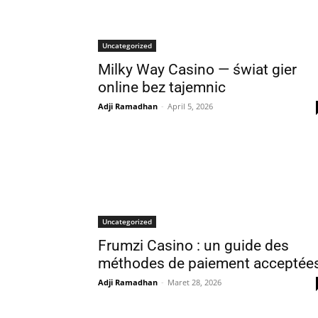
Uncategorized
Milky Way Casino — świat gier
online bez tajemnic
Adji Ramadhan
-
April 5, 2026
Uncategorized
Frumzi Casino : un guide des
méthodes de paiement acceptée
Adji Ramadhan
-
Maret 28, 2026