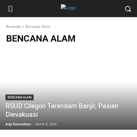
Beranda
Bencana Alam
BENCANA ALAM
BENCANA ALAM
RSUD Cilegon Terendam Banjir, Pasien
Dievakuasi
Adji Ramadhan
-
Maret 8, 2026