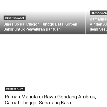
BENCANA A
BENCANA ALAM
Ramadhan
Dinas Sosial Cilegon Tunggu Data Korban
Air dan 
Banjir untuk Penyaluran Bantuan
demi Ses
Bencana Alam
Rumah Manula di Rawa Gondang Ambruk,
Camat: Tinggal Sebatang Kara