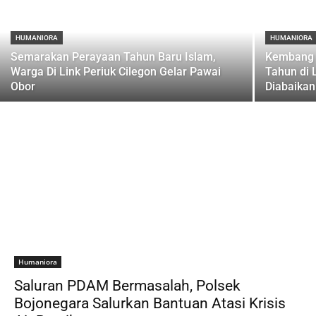
HUMANIORA
HUMANIORA
Semarakan Perayaan Tahun Baru Islam,
Kembang 
Warga Di Link Periuk Cilegon Gelar Pawai
Tahun di 
Obor
Diabaikan
Humaniora
Saluran PDAM Bermasalah, Polsek
Bojonegara Salurkan Bantuan Atasi Krisis