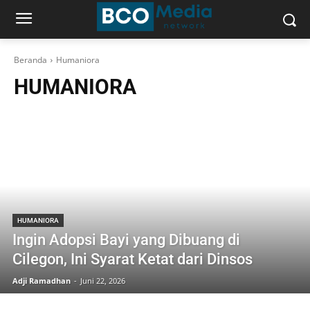
Beranda
Humaniora
HUMANIORA
HUMANIORA
Ingin Adopsi Bayi yang Dibuang di
Cilegon, Ini Syarat Ketat dari Dinsos
Adji Ramadhan
-
Juni 22, 2026