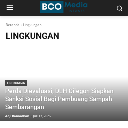
Beranda
Lingkungan
LINGKUNGAN
LINGKUNGAN
Perda Dievaluasi, DLH Cilegon Siapkan
Sanksi Sosial Bagi Pembuang Sampah
Sembarangan
Adji Ramadhan
-
Juli 13, 2026