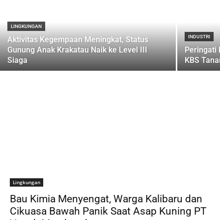
LINGKUNGAN
INDUSTRI
Aktivitas Kegempaan Meningkat, Status
Gunung Anak Krakatau Naik ke Level III
Peringati
Siaga
KBS Tana
Lingkungan
Bau Kimia Menyengat, Warga Kalibaru dan
Cikuasa Bawah Panik Saat Asap Kuning PT