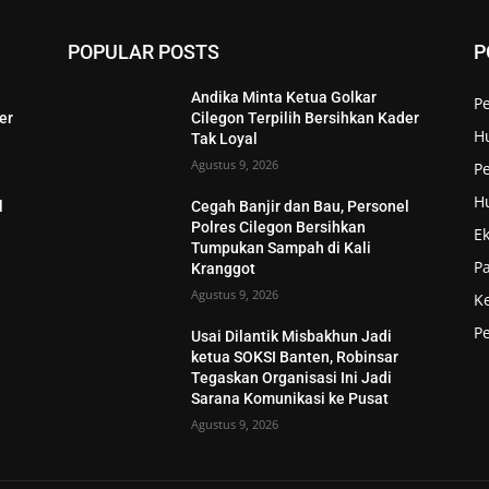
POPULAR POSTS
P
Andika Minta Ketua Golkar
P
er
Cilegon Terpilih Bersihkan Kader
H
Tak Loyal
Agustus 9, 2026
Pe
H
l
Cegah Banjir dan Bau, Personel
Polres Cilegon Bersihkan
E
Tumpukan Sampah di Kali
P
Kranggot
Agustus 9, 2026
K
P
Usai Dilantik Misbakhun Jadi
ketua SOKSI Banten, Robinsar
Tegaskan Organisasi Ini Jadi
Sarana Komunikasi ke Pusat
Agustus 9, 2026