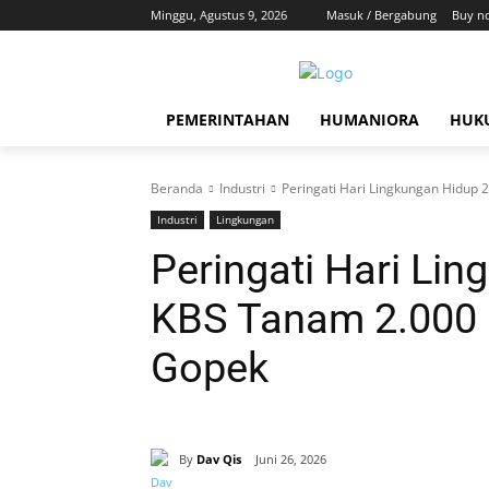
Minggu, Agustus 9, 2026
Masuk / Bergabung
Buy n
PEMERINTAHAN
HUMANIORA
HUKU
Beranda
Industri
Peringati Hari Lingkungan Hidup 
Industri
Lingkungan
Peringati Hari Li
KBS Tanam 2.000 
Gopek
By
Dav Qis
Juni 26, 2026