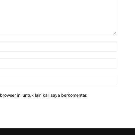
Nama:
Email:
Website:
rowser ini untuk lain kali saya berkomentar.