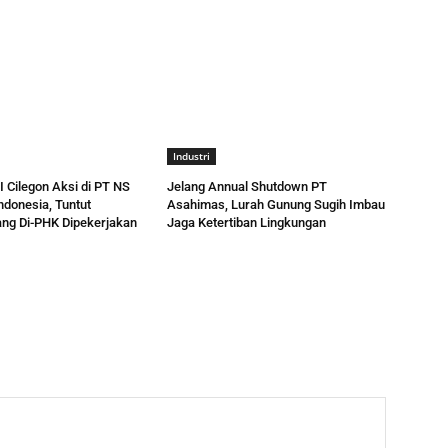
Industri
 Cilegon Aksi di PT NS
Jelang Annual Shutdown PT
ndonesia, Tuntut
Asahimas, Lurah Gunung Sugih Imbau
ng Di-PHK Dipekerjakan
Jaga Ketertiban Lingkungan