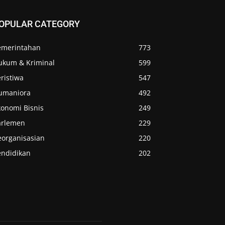
OPULAR CATEGORY
emerintahan
773
ukum & Kriminal
599
ristiwa
547
umaniora
492
konomi Bisnis
249
arlemen
229
eorganisasian
220
endidikan
202