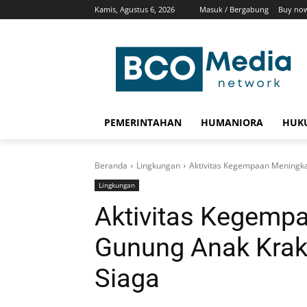
Kamis, Agustus 6, 2026
Masuk / Bergabung
Buy no
PEMERINTAHAN
HUMANIORA
HUKU
Beranda
Lingkungan
Aktivitas Kegempaan Meningkat
Lingkungan
Aktivitas Kegempa
Gunung Anak Krakat
Siaga