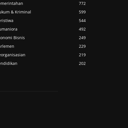
emerintahan
772
ukum & Kriminal
599
ristiwa
544
umaniora
492
konomi Bisnis
249
arlemen
229
eorganisasian
219
endidikan
202