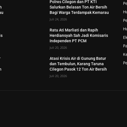
Polres Cilegon dan PT KTI
P
h
Salurkan Belasan Ton Air Bersih
H
au
Bagi Warga Terdampak Kemarau
Juli 24, 2026
Pe
H
Ratu Ati Marliati dan Rapih
is
Herdiansyah Sah Jadi Komisaris
E
Independen PT PCM
P
Juli 20, 2026
K
r
Atasi Krisis Air di Gunung Batur
P
dan Tembulun, Karang Taruna
h
Cilegon Pasok 12 Ton Air Bersih
Juli 20, 2026