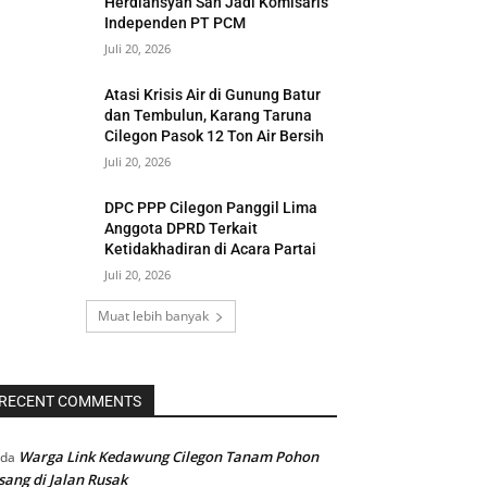
Herdiansyah Sah Jadi Komisaris
Independen PT PCM
Juli 20, 2026
Atasi Krisis Air di Gunung Batur
dan Tembulun, Karang Taruna
Cilegon Pasok 12 Ton Air Bersih
Juli 20, 2026
DPC PPP Cilegon Panggil Lima
Anggota DPRD Terkait
Ketidakhadiran di Acara Partai
Juli 20, 2026
Muat lebih banyak
RECENT COMMENTS
Warga Link Kedawung Cilegon Tanam Pohon
ada
sang di Jalan Rusak