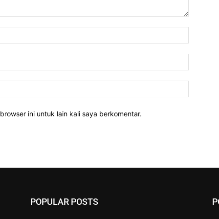
Nama:
Email:
Website:
rowser ini untuk lain kali saya berkomentar.
POPULAR POSTS
P