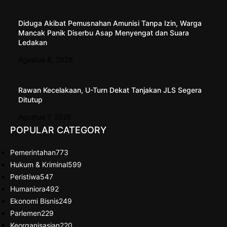
Diduga Akibat Pemusnahan Amunisi Tanpa Izin, Warga
Mancak Panik Diserbu Asap Menyengat dan Suara
Ledakan
Agustus 8, 2026
Rawan Kecelakaan, U-Turn Dekat Tanjakan JLS Segera
Ditutup
Agustus 7, 2026
POPULAR CATEGORY
Pemerintahan
773
Hukum & Kriminal
599
Peristiwa
547
Humaniora
492
Ekonomi Bisnis
249
Parlemen
229
Keorganisasian
220