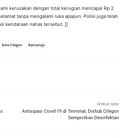
lami kerusakan dengan total kerugian mencapai Rp 2
selamat tanpa mengalami luka apapun. Polisi juga telah
i kendaraan nahas tersebut. []
Kota Cilegon
Ramanuju
Artikulli tjetër
as
Antisipasi Covid-19 di Terminal, Dishub Cilegon
Semprotkan Desinfektan