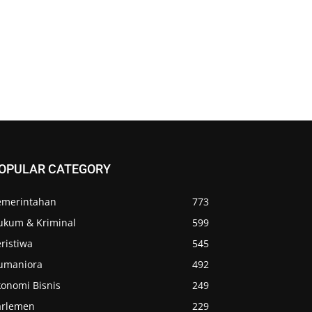
OPULAR CATEGORY
emerintahan
773
ukum & Kriminal
599
ristiwa
545
umaniora
492
konomi Bisnis
249
arlemen
229