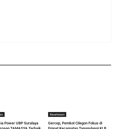
is
Kesehatan
ia Power UBP Suralaya
Gercep, Pemkot Cilegon Fokus di
argaan TAMASYA Terbaik
Empat Kecamatan Tanggulangi KLB