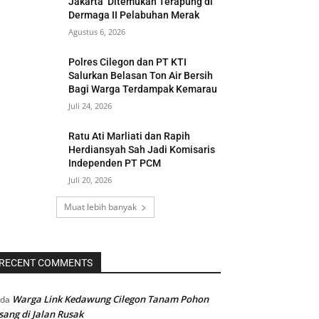
Jakarta’ Ditemukan Terapung di
Dermaga II Pelabuhan Merak
Agustus 6, 2026
Polres Cilegon dan PT KTI
Salurkan Belasan Ton Air Bersih
Bagi Warga Terdampak Kemarau
Juli 24, 2026
Ratu Ati Marliati dan Rapih
Herdiansyah Sah Jadi Komisaris
Independen PT PCM
Juli 20, 2026
Muat lebih banyak
RECENT COMMENTS
Warga Link Kedawung Cilegon Tanam Pohon
ada
sang di Jalan Rusak