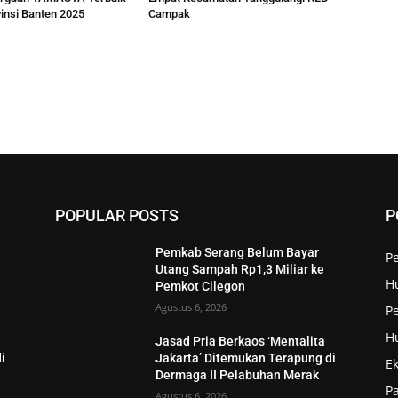
insi Banten 2025
Campak
POPULAR POSTS
P
Pemkab Serang Belum Bayar
P
Utang Sampah Rp1,3 Miliar ke
H
Pemkot Cilegon
Agustus 6, 2026
Pe
H
Jasad Pria Berkaos ‘Mentalita
i
Jakarta’ Ditemukan Terapung di
E
Dermaga II Pelabuhan Merak
P
Agustus 6, 2026