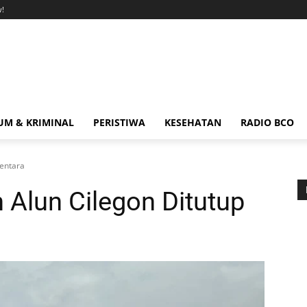
!
M & KRIMINAL
PERISTIWA
KESEHATAN
RADIO BCO
mentara
 Alun Cilegon Ditutup