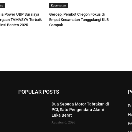
is
Kesehatan
ia Power UBP Suralaya
Gercep, Pemkot Cilegon Fokus di
argaan TAMASYA Terbaik
Empat Kecamatan Tanggulangi KLB
insi Banten 2025
Campak
POPULAR POSTS
P
Dua Sepeda Motor Tabrakan di
P
PCI, Satu Pengendara Alami
H
Luka Berat
Agustus 6, 2026
Pe