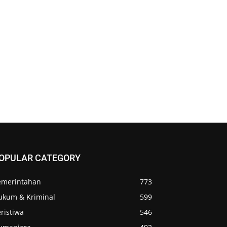
OPULAR CATEGORY
emerintahan
773
ukum & Kriminal
599
ristiwa
546