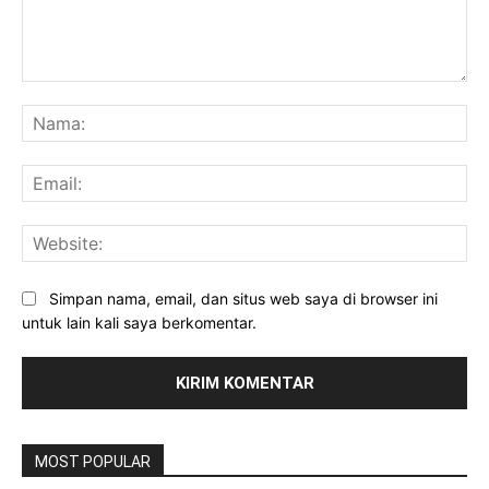
Komentar:
Na
Ema
Web
Simpan nama, email, dan situs web saya di browser ini
untuk lain kali saya berkomentar.
MOST POPULAR