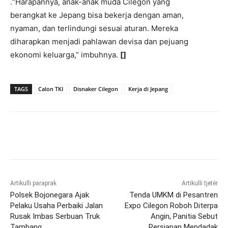
.​“Harapannya, anak-anak muda Cilegon yang
berangkat ke Jepang bisa bekerja dengan aman,
nyaman, dan terlindungi sesuai aturan. Mereka
diharapkan menjadi pahlawan devisa dan pejuang
ekonomi keluarga,” imbuhnya.
[]​
TAGS
Calon TKI
Disnaker Cilegon
Kerja di Jepang
Artikulli paraprak
Artikulli tjetër
Polsek Bojonegara Ajak
Tenda UMKM di Pesantren
Pelaku Usaha Perbaiki Jalan
Expo Cilegon Roboh Diterpa
Rusak Imbas Serbuan Truk
Angin, Panitia Sebut
Tambang
Persiapan Mendadak