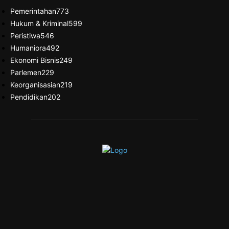
Pemerintahan
773
Hukum & Kriminal
599
Peristiwa
546
Humaniora
492
Ekonomi Bisnis
249
Parlemen
229
Keorganisasian
219
Pendidikan
202