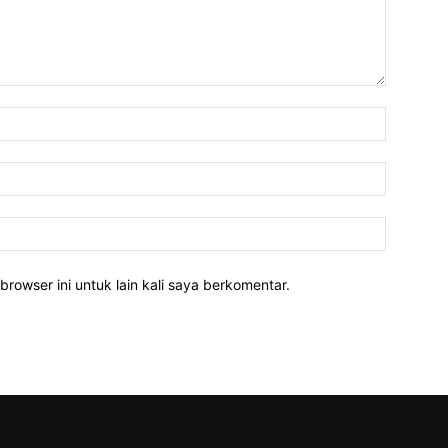
Nama:
Email:
Website:
rowser ini untuk lain kali saya berkomentar.