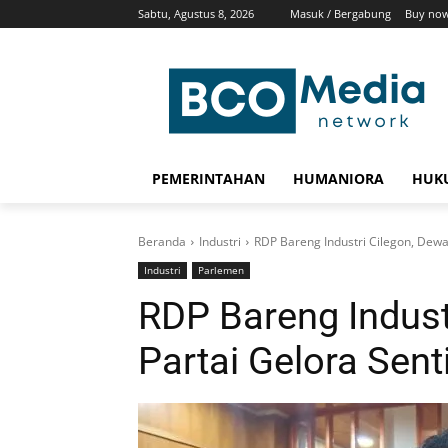
Sabtu, Agustus 8, 2026
Masuk / Bergabung
Buy now
PEMERINTAHAN
HUMANIORA
HUKU
Beranda
Industri
RDP Bareng Industri Cilegon, Dewa
Industri
Parlemen
RDP Bareng Indust
Partai Gelora Sen