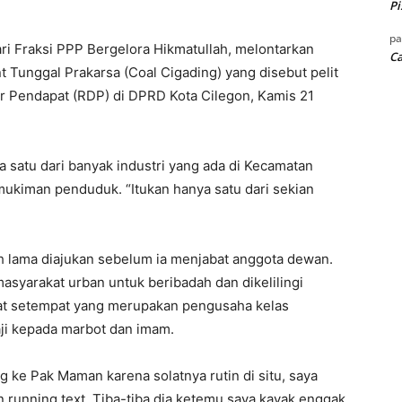
Pi
p
i Fraksi PPP Bergelora Hikmatullah, melontarkan
Ca
 Tunggal Prakarsa (Coal Cigading) yang disebut pelit
r Pendapat (RDP) di DPRD Kota Cilegon, Kamis 21
a satu dari banyak industri yang ada di Kecamatan
ukiman penduduk. “Itukan hanya satu dari sekian
h lama diajukan sebelum ia menjabat anggota dewan.
 masyarakat urban untuk beribadah dan dikelilingi
kat setempat yang merupakan pengusaha kelas
ji kepada marbot dan imam.
g ke Pak Maman karena solatnya rutin di situ, saya
 running text. Tiba-tiba dia ketemu saya kayak enggak