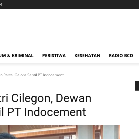
!
M & KRIMINAL
PERISTIWA
KESEHATAN
RADIO BCO
n Partai Gelora Sentil PT Indocement
ri Cilegon, Dewan
til PT Indocement