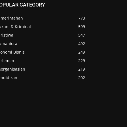
OPULAR CATEGORY
emerintahan
773
ukum & Kriminal
599
ristiwa
547
umaniora
492
konomi Bisnis
249
arlemen
229
eorganisasian
219
endidikan
202