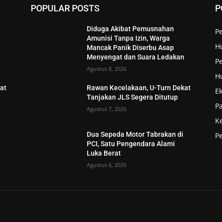
POPULAR POSTS
P
Diduga Akibat Pemusnahan
P
Amunisi Tanpa Izin, Warga
H
Mancak Panik Diserbu Asap
n
Menyengat dan Suara Ledakan
Pe
Agustus 8, 2026
H
at
Rawan Kecelakaan, U-Turn Dekat
E
Tanjakan JLS Segera Ditutup
P
Agustus 7, 2026
K
Dua Sepeda Motor Tabrakan di
P
PCI, Satu Pengendara Alami
Luka Berat
Agustus 6, 2026