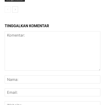
TINGGALKAN KOMENTAR
Komentar:
Na
Ema
Web