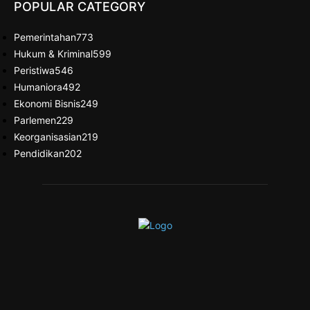
POPULAR CATEGORY
Pemerintahan
773
Hukum & Kriminal
599
Peristiwa
546
Humaniora
492
Ekonomi Bisnis
249
Parlemen
229
Keorganisasian
219
Pendidikan
202