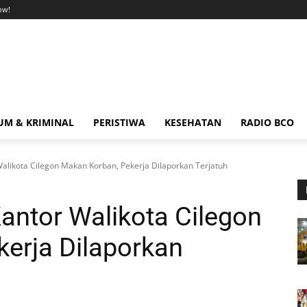
ow!
M & KRIMINAL
PERISTIWA
KESEHATAN
RADIO BCO
alikota Cilegon Makan Korban, Pekerja Dilaporkan Terjatuh
antor Walikota Cilegon
erja Dilaporkan