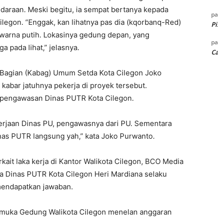
araan. Meski begitu, ia sempat bertanya kepada
p
legon. “Enggak, kan lihatnya pas dia (kqorbanq-Red)
Pi
warna putih. Lokasinya gedung depan, yang
p
 pada lihat,” jelasnya.
Ca
a Bagian (Kabag) Umum Setda Kota Cilegon Joko
abar jatuhnya pekerja di proyek tersebut.
 pengawasan Dinas PUTR Kota Cilegon.
kerjaan Dinas PU, pengawasnya dari PU. Sementara
nas PUTR langsung yah,” kata Joko Purwanto.
ait laka kerja di Kantor Walikota Cilegon, BCO Media
 Dinas PUTR Kota Cilegon Heri Mardiana selaku
mendapatkan jawaban.
k muka Gedung Walikota Cilegon menelan anggaran