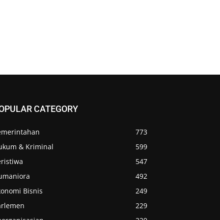
OPULAR CATEGORY
emerintahan
773
ukum & Kriminal
599
ristiwa
547
umaniora
492
konomi Bisnis
249
arlemen
229