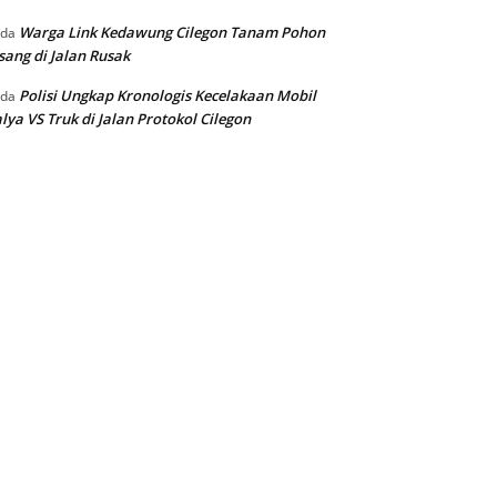
Warga Link Kedawung Cilegon Tanam Pohon
ada
sang di Jalan Rusak
Polisi Ungkap Kronologis Kecelakaan Mobil
ada
lya VS Truk di Jalan Protokol Cilegon