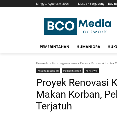
Minggu, Agustus 9, 2026
Masuk / Bergabung
Buy n
PEMERINTAHAN
HUMANIORA
HUKU
Beranda
Ketenagakerjaan
Proyek Renovasi Kantor W
Ketenagakerjaan
Pemerintahan
Peristiwa
Proyek Renovasi K
Makan Korban, Pek
Terjatuh