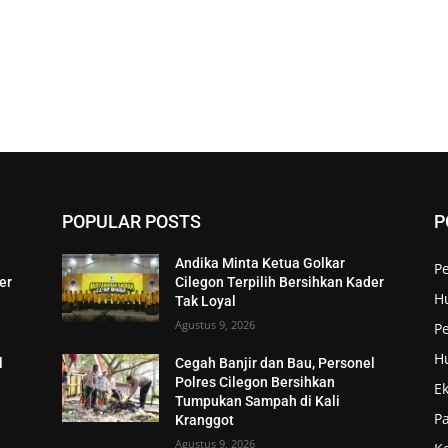
POPULAR POSTS
P
Andika Minta Ketua Golkar
P
er
Cilegon Terpilih Bersihkan Kader
H
Tak Loyal
Agustus 9, 2026
Pe
H
l
Cegah Banjir dan Bau, Personel
Polres Cilegon Bersihkan
E
Tumpukan Sampah di Kali
P
Kranggot
Agustus 9, 2026