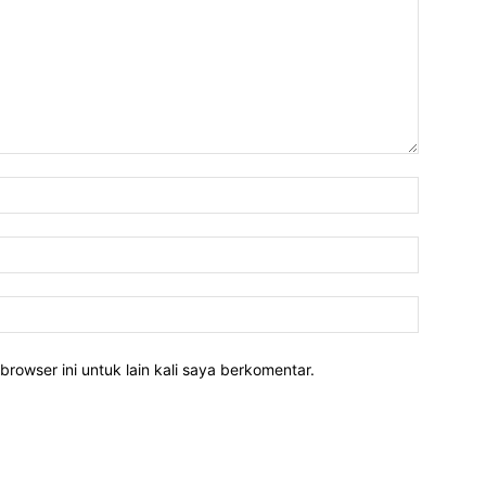
Nama:
Email:
Website:
rowser ini untuk lain kali saya berkomentar.