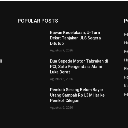
POPULAR POSTS
P
Rawan Kecelakaan, U-Turn
P
Dekat Tanjakan JLS Segera
H
Ditutup
Agustus 7, 2026
Pe
H
i
Dua Sepeda Motor Tabrakan di
PCI, Satu Pengendara Alami
E
Luka Berat
P
Agustus 6, 2026
K
Pemkab Serang Belum Bayar
P
Utang Sampah Rp1,3 Miliar ke
Pemkot Cilegon
Agustus 6, 2026