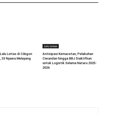
Lalu Lintas
Lalu Lintas di Cilegon
Antisipasi Kemacetan, Pelabuhan
5, 33 Nyawa Melayang
Ciwandan hingga BBJ Diaktifkan
untuk Logistik Selama Nataru 2025-
2026