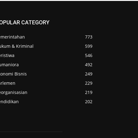
OPULAR CATEGORY
emerintahan
773
ukum & Kriminal
599
ristiwa
546
umaniora
492
konomi Bisnis
249
arlemen
229
eorganisasian
219
endidikan
202