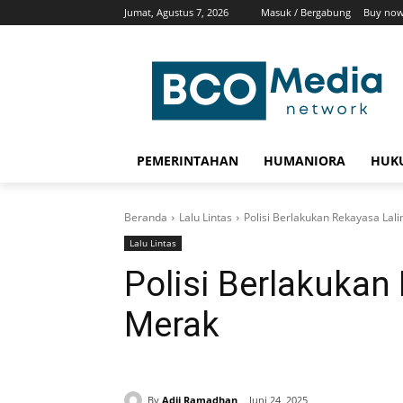
Jumat, Agustus 7, 2026
Masuk / Bergabung
Buy now
PEMERINTAHAN
HUMANIORA
HUKU
Beranda
Lalu Lintas
Polisi Berlakukan Rekayasa Lali
Lalu Lintas
Polisi Berlakukan 
Merak
By
Adji Ramadhan
Juni 24, 2025