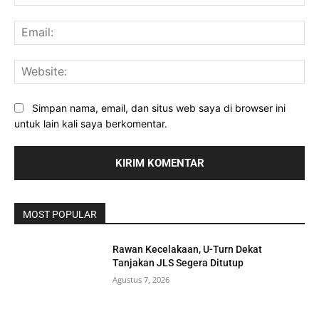
Ema
Web
Simpan nama, email, dan situs web saya di browser ini
untuk lain kali saya berkomentar.
MOST POPULAR
Rawan Kecelakaan, U-Turn Dekat
Tanjakan JLS Segera Ditutup
Agustus 7, 2026