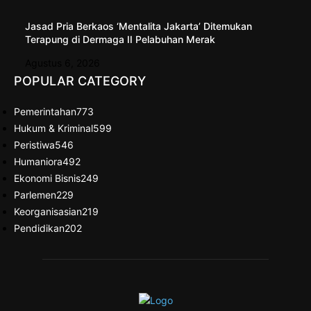
Jasad Pria Berkaos ‘Mentalita Jakarta’ Ditemukan
Terapung di Dermaga II Pelabuhan Merak
Agustus 6, 2026
POPULAR CATEGORY
Pemerintahan
773
Hukum & Kriminal
599
Peristiwa
546
Humaniora
492
Ekonomi Bisnis
249
Parlemen
229
Keorganisasian
219
Pendidikan
202