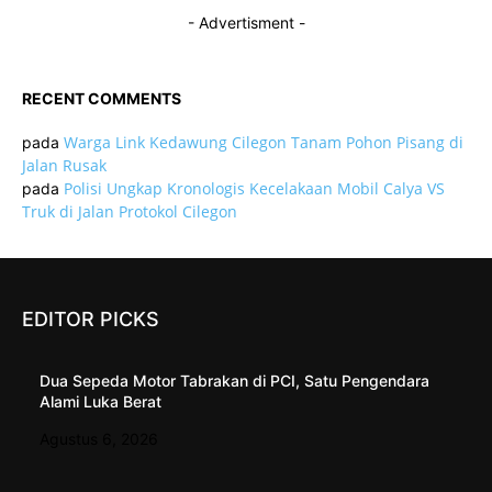
- Advertisment -
RECENT COMMENTS
Warga Link Kedawung Cilegon Tanam Pohon Pisang di
pada
Jalan Rusak
Polisi Ungkap Kronologis Kecelakaan Mobil Calya VS
pada
Truk di Jalan Protokol Cilegon
EDITOR PICKS
Dua Sepeda Motor Tabrakan di PCI, Satu Pengendara
Alami Luka Berat
Agustus 6, 2026