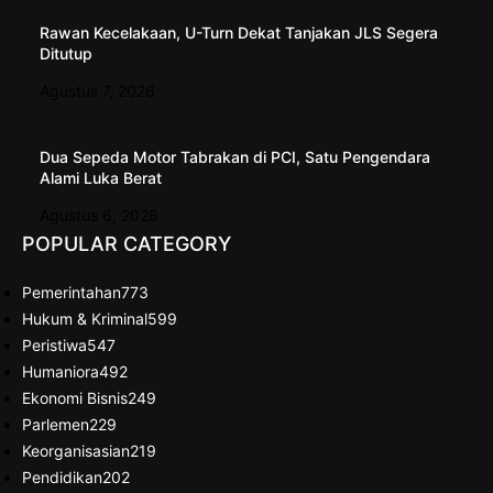
Rawan Kecelakaan, U-Turn Dekat Tanjakan JLS Segera
Ditutup
Agustus 7, 2026
Dua Sepeda Motor Tabrakan di PCI, Satu Pengendara
Alami Luka Berat
Agustus 6, 2026
POPULAR CATEGORY
Pemerintahan
773
Hukum & Kriminal
599
Peristiwa
547
Humaniora
492
Ekonomi Bisnis
249
Parlemen
229
Keorganisasian
219
Pendidikan
202