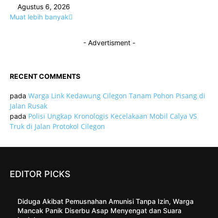
Agustus 6, 2026
Muat lebih banyak
- Advertisment -
RECENT COMMENTS
Warga Link Kedawung Cilegon Tanam Pohon Pisang di
pada
Jalan Rusak
Polisi Ungkap Kronologis Kecelakaan Mobil Calya VS
pada
Truk di Jalan Protokol Cilegon
EDITOR PICKS
Diduga Akibat Pemusnahan Amunisi Tanpa Izin, Warga
Mancak Panik Diserbu Asap Menyengat dan Suara