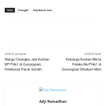
TAGS
Citangkil
Kebakaran kios
Artikulli paraprak
Artikulli tjetër
Warga Cinangka Jadi Korban
Keluarga Korban Minta
M*t*l4s1 di Gunungsari,
Pelaku Mut*l4s1 di
Pelakunya Pacar Sendiri
Gunungsari Dihukum Mati
Adji Ramadhan