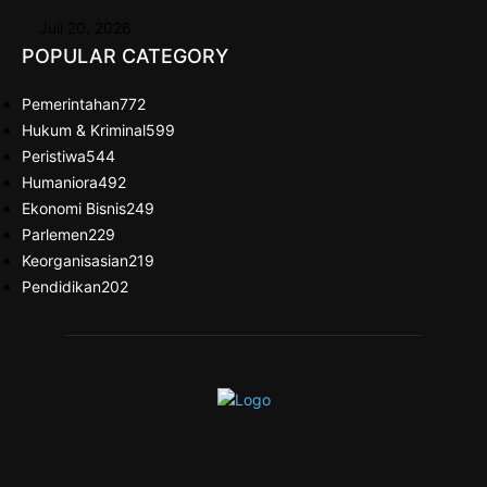
Juli 20, 2026
POPULAR CATEGORY
Pemerintahan
772
Hukum & Kriminal
599
Peristiwa
544
Humaniora
492
Ekonomi Bisnis
249
Parlemen
229
Keorganisasian
219
Pendidikan
202