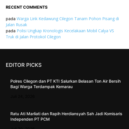
RECENT COMMENTS
Warga Link Kedawung Cilegon Tanam Pohon Pisang di
pada
Jalan Rusak
Polisi Ungkap Kronologis Kecelakaan Mobil Calya VS
pada
Truk di Jalan Protokol Cilegon
EDITOR PICKS
Polres Cilegon dan PT KTI Salurkan Belasan Ton Air Bersih
Bagi Warga Terdampak Kemarau
Juli 24, 2026
Ratu Ati Marliati dan Rapih Herdiansyah Sah Jadi Komisaris
Independen PT PCM
Juli 20, 2026