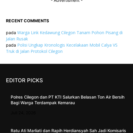
- Advertisment -
RECENT COMMENTS
Warga Link Kedawung Cilegon Tanam Pohon Pisang di
pada
Jalan Rusak
Polisi Ungkap Kronologis Kecelakaan Mobil Calya VS
pada
Truk di Jalan Protokol Cilegon
EDITOR PICKS
Polres Cilegon dan PT KTI Salurkan Belasan Ton Air Bersih
Bagi Warga Terdampak Kemarau
Juli 24, 2026
Ratu Ati Marliati dan Rapih Herdiansyah Sah Jadi Komisaris