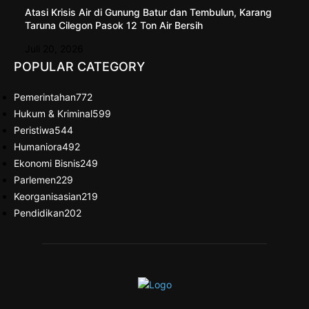
Atasi Krisis Air di Gunung Batur dan Tembulun, Karang
Taruna Cilegon Pasok 12 Ton Air Bersih
Juli 20, 2026
POPULAR CATEGORY
Pemerintahan
772
Hukum & Kriminal
599
Peristiwa
544
Humaniora
492
Ekonomi Bisnis
249
Parlemen
229
Keorganisasian
219
Pendidikan
202