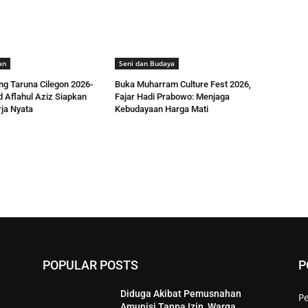
an
Seni dan Budaya
ng Taruna Cilegon 2026-
Buka Muharram Culture Fest 2026,
 Aflahul Aziz Siapkan
Fajar Hadi Prabowo: Menjaga
ja Nyata
Kebudayaan Harga Mati
POPULAR POSTS
P
Diduga Akibat Pemusnahan
P
Amunisi Tanpa Izin, Warga