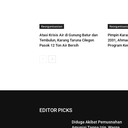
Keorganisasian
Keorganisasi
Atasi Krisis Air di Gunung Batur dan
Pimpin Kara
Tembulun, Karang Taruna Cilegon
2031, Ahmad
Pasok 12 Ton Air Bersih
Program Ker
EDITOR PICKS
Diduga Akibat Pemusnahan
Amunisi Tanpa Izin, Warga