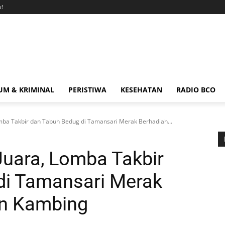
!
M & KRIMINAL
PERISTIWA
KESEHATAN
RADIO BCO
ba Takbir dan Tabuh Bedug di Tamansari Merak Berhadiah...
ara, Lomba Takbir
di Tamansari Merak
an Kambing