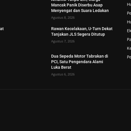
H
Mancak Panik Diserbu Asap
n
Menyengat dan Suara Ledakan
Pe
Agustus 8, 2026
H
at
Rawan Kecelakaan, U-Turn Dekat
E
Tanjakan JLS Segera Ditutup
P
Agustus 7, 2026
K
Dua Sepeda Motor Tabrakan di
P
PCI, Satu Pengendara Alami
Luka Berat
Agustus 6, 2026