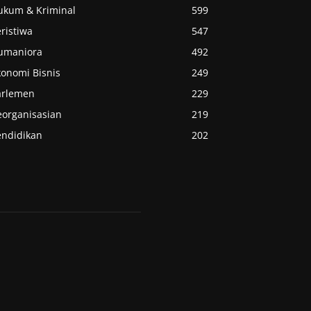
ukum & Kriminal
599
ristiwa
547
umaniora
492
konomi Bisnis
249
arlemen
229
eorganisasian
219
endidikan
202