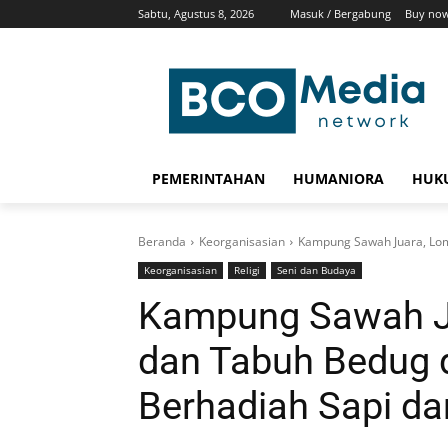
Sabtu, Agustus 8, 2026
Masuk / Bergabung
Buy now
PEMERINTAHAN
HUMANIORA
HUKU
Beranda
Keorganisasian
Kampung Sawah Juara, Lom
Keorganisasian
Religi
Seni dan Budaya
Kampung Sawah Ju
dan Tabuh Bedug 
Berhadiah Sapi d