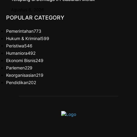
Agustus 6, 2026
POPULAR CATEGORY
Pemerintahan
773
Hukum & Kriminal
599
Peristiwa
546
Humaniora
492
Ekonomi Bisnis
249
Parlemen
229
Keorganisasian
219
Pendidikan
202