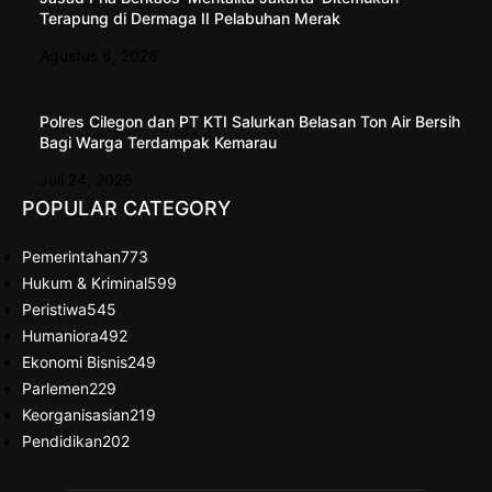
Terapung di Dermaga II Pelabuhan Merak
Agustus 6, 2026
Polres Cilegon dan PT KTI Salurkan Belasan Ton Air Bersih
Bagi Warga Terdampak Kemarau
Juli 24, 2026
POPULAR CATEGORY
Pemerintahan
773
Hukum & Kriminal
599
Peristiwa
545
Humaniora
492
Ekonomi Bisnis
249
Parlemen
229
Keorganisasian
219
Pendidikan
202