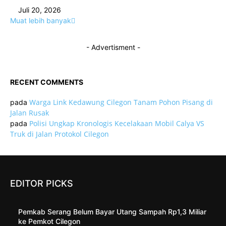
Juli 20, 2026
Muat lebih banyak
- Advertisment -
RECENT COMMENTS
Warga Link Kedawung Cilegon Tanam Pohon Pisang di
pada
Jalan Rusak
Polisi Ungkap Kronologis Kecelakaan Mobil Calya VS
pada
Truk di Jalan Protokol Cilegon
EDITOR PICKS
Pemkab Serang Belum Bayar Utang Sampah Rp1,3 Miliar
ke Pemkot Cilegon