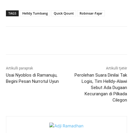
TAGS
Helldy Tumbang
Quick Qount
Robinsar-Fajar
Artikulli paraprak
Artikulli tjetër
Usai Nyoblos di Ramanuju,
Perolehan Suara Dinilai Tak
Begini Pesan Nurrotul Uyun
Logis, Tim Helldy-Alawi
Sebut Ada Dugaan
Kecurangan di Pilkada
Cilegon