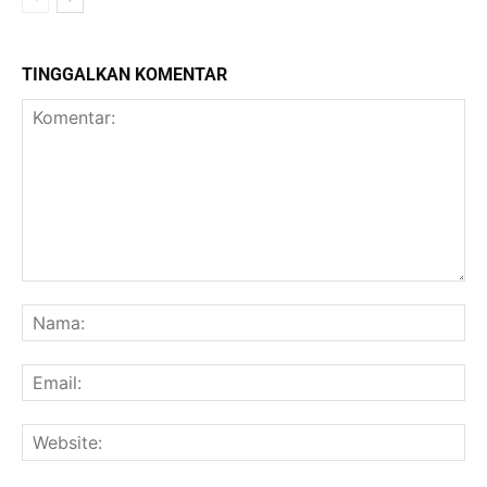
TINGGALKAN KOMENTAR
Komentar:
Na
Ema
Web