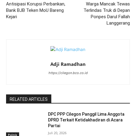
Antisipasi Korupsi Perbankan,
Warga Mancak Tewas
Bank BJB Teken MoU Bareng
Terlindas Truk di Depan
Kejari
Ponpes Darul Fallah
Langgerang
Adji Ramadhan
https://cilegon.bco.co.id
RELATED ARTICLES
DPC PPP Cilegon Panggil Lima Anggota
DPRD Terkait Ketidakhadiran di Acara
Partai
Juli 20, 2026
Politik