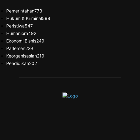
Pemerintahan
773
Hukum & Kriminal
599
Peristiwa
547
Humaniora
492
Ekonomi Bisnis
249
Parlemen
229
Keorganisasian
219
Pendidikan
202