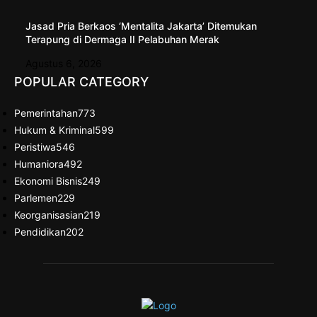
Jasad Pria Berkaos ‘Mentalita Jakarta’ Ditemukan
Terapung di Dermaga II Pelabuhan Merak
Agustus 6, 2026
POPULAR CATEGORY
Pemerintahan
773
Hukum & Kriminal
599
Peristiwa
546
Humaniora
492
Ekonomi Bisnis
249
Parlemen
229
Keorganisasian
219
Pendidikan
202