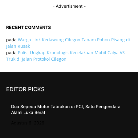
- Advertisment -
RECENT COMMENTS
Warga Link Kedawung Cilegon Tanam Pohon Pisang di
pada
Jalan Rusak
Polisi Ungkap Kronologis Kecelakaan Mobil Calya VS
pada
Truk di Jalan Protokol Cilegon
EDITOR PICKS
Dua Sepeda Motor Tabrakan di PCI, Satu Pengendara
Alami Luka Berat
Agustus 6, 2026