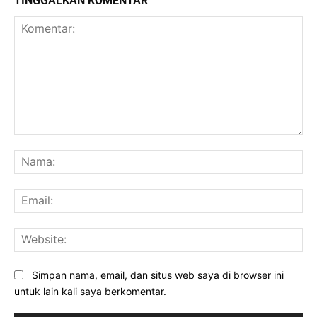
TINGGALKAN KOMENTAR
Komentar:
Na
Ema
Web
Simpan nama, email, dan situs web saya di browser ini
untuk lain kali saya berkomentar.