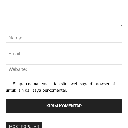
Komentar:
Na
Ema
Web
Simpan nama, email, dan situs web saya di browser ini
untuk lain kali saya berkomentar.
MOST POPULAR