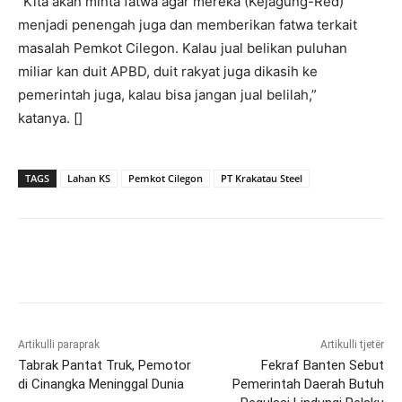
“Kita akan minta fatwa agar mereka (Kejagung-Red)
menjadi penengah juga dan memberikan fatwa terkait
masalah Pemkot Cilegon. Kalau jual belikan puluhan
miliar kan duit APBD, duit rakyat juga dikasih ke
pemerintah juga, kalau bisa jangan jual belilah,”
katanya. []
TAGS
Lahan KS
Pemkot Cilegon
PT Krakatau Steel
Artikulli paraprak
Artikulli tjetër
Tabrak Pantat Truk, Pemotor
Fekraf Banten Sebut
di Cinangka Meninggal Dunia
Pemerintah Daerah Butuh