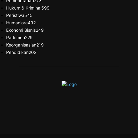
Pemerintahan
773
Hukum & Kriminal
599
Peristiwa
545
Humaniora
492
Ekonomi Bisnis
249
Parlemen
229
Keorganisasian
219
Pendidikan
202