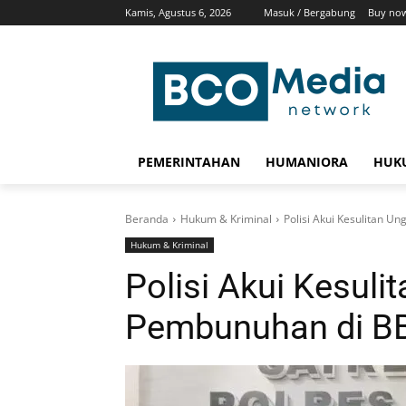
Kamis, Agustus 6, 2026
Masuk / Bergabung
Buy no
PEMERINTAHAN
HUMANIORA
HUKU
Beranda
Hukum & Kriminal
Polisi Akui Kesulitan U
Hukum & Kriminal
Polisi Akui Kesul
Pembunuhan di BB