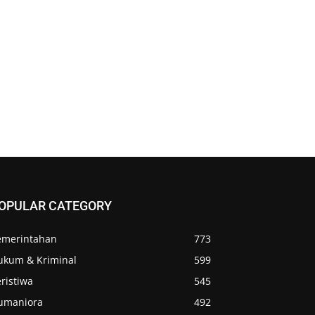
OPULAR CATEGORY
emerintahan
773
ukum & Kriminal
599
ristiwa
545
umaniora
492