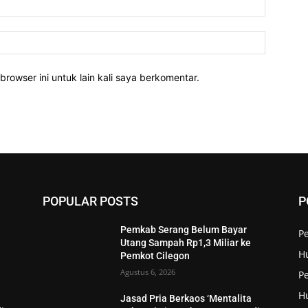
Website:
rowser ini untuk lain kali saya berkomentar.
POPULAR POSTS
P
Pemkab Serang Belum Bayar
P
Utang Sampah Rp1,3 Miliar ke
H
Pemkot Cilegon
Agustus 6, 2026
Pe
H
Jasad Pria Berkaos ‘Mentalita