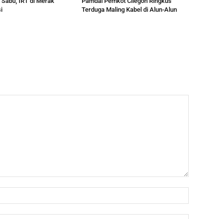
 Sabu, IRT di Merak
Pamdal Pemkot Cilegon Ringkus
i
Terduga Maling Kabel di Alun-Alun
Nama:
Email: