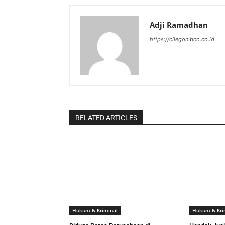
Adji Ramadhan
https://cilegon.bco.co.id
RELATED ARTICLES
Hukum & Kriminal
Hukum & Kri