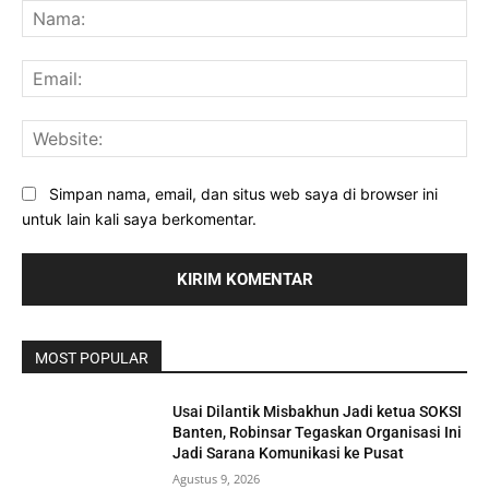
Na
Ema
Web
Simpan nama, email, dan situs web saya di browser ini
untuk lain kali saya berkomentar.
MOST POPULAR
Usai Dilantik Misbakhun Jadi ketua SOKSI
Banten, Robinsar Tegaskan Organisasi Ini
Jadi Sarana Komunikasi ke Pusat
Agustus 9, 2026