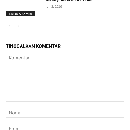
Juli 2, 2026
Hukum & Kriminal
TINGGALKAN KOMENTAR
Komentar:
Na
Ema