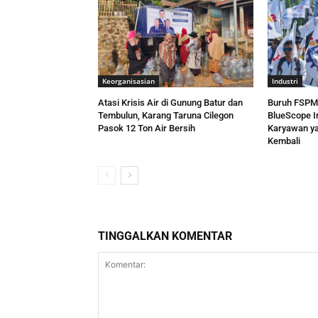
Keorganisasian
Industri
Atasi Krisis Air di Gunung Batur dan
Buruh FSPMI
Tembulun, Karang Taruna Cilegon
BlueScope I
Pasok 12 Ton Air Bersih
Karyawan ya
Kembali
TINGGALKAN KOMENTAR