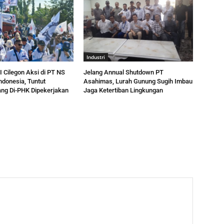
Industri
 Cilegon Aksi di PT NS
Jelang Annual Shutdown PT
ndonesia, Tuntut
Asahimas, Lurah Gunung Sugih Imbau
ng Di-PHK Dipekerjakan
Jaga Ketertiban Lingkungan