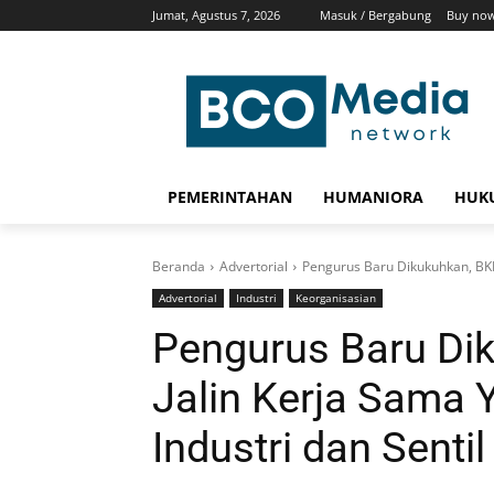
Jumat, Agustus 7, 2026
Masuk / Bergabung
Buy now
PEMERINTAHAN
HUMANIORA
HUKU
Beranda
Advertorial
Pengurus Baru Dikukuhkan, BKPG
Advertorial
Industri
Keorganisasian
Pengurus Baru Di
Jalin Kerja Sama 
Industri dan Senti