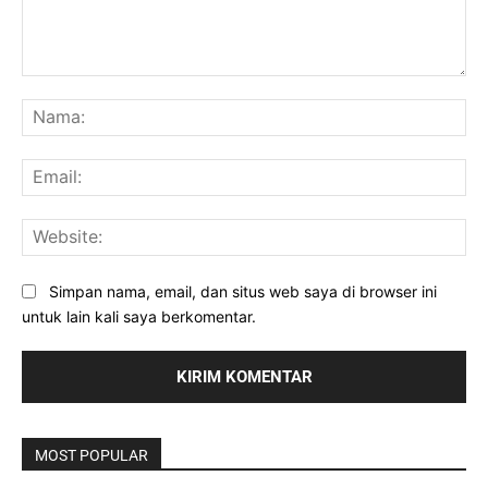
Komentar:
Na
Ema
Web
Simpan nama, email, dan situs web saya di browser ini
untuk lain kali saya berkomentar.
MOST POPULAR