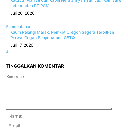
Ratu Ati Marliati dan Rapih Herdiansyah Sah Jadi Komisaris
Independen PT PCM
Juli 20, 2026
Pemerintahan
Kaum Pelangi Marak, Pemkot Cilegon Segera Terbitkan
Perwal Cegah Penyebaran LGBTQ
Juli 17, 2026
TINGGALKAN KOMENTAR
Komenta
Na
Ema