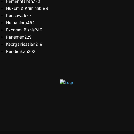
Pemerintahan
773
Hukum & Kriminal
599
Peristiwa
547
Humaniora
492
Ekonomi Bisnis
249
Parlemen
229
Keorganisasian
219
Pendidikan
202