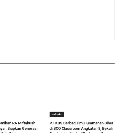
Industri
esmikan RA Miftahush
PT KBS Berbagi Ilmu Keamanan Siber
nyar, Siapkan Generasi
di BCO Classroom Angkatan 8, Bekali