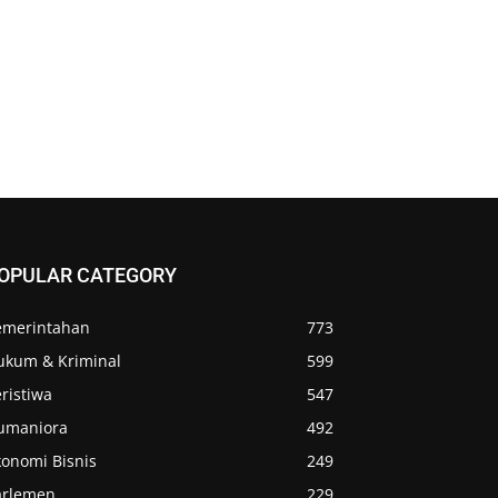
OPULAR CATEGORY
emerintahan
773
ukum & Kriminal
599
ristiwa
547
umaniora
492
konomi Bisnis
249
arlemen
229