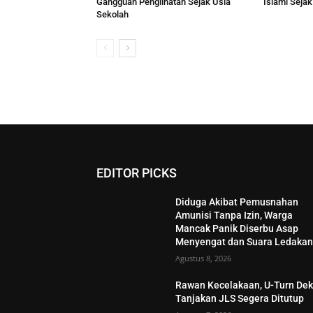
Gangguan Penglihatan Sejak Usia
Islami Sejak
Sekolah
EDITOR PICKS
Diduga Akibat Pemusnahan
Amunisi Tanpa Izin, Warga
Mancak Panik Diserbu Asap
Menyengat dan Suara Ledaka
Agustus 8, 2026
Rawan Kecelakaan, U-Turn Dek
Tanjakan JLS Segera Ditutup