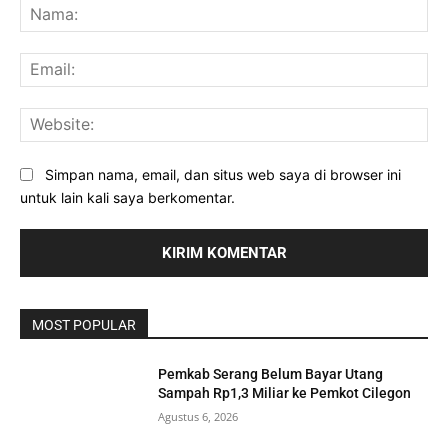
Na
Ema
Web
Simpan nama, email, dan situs web saya di browser ini
untuk lain kali saya berkomentar.
MOST POPULAR
Pemkab Serang Belum Bayar Utang
Sampah Rp1,3 Miliar ke Pemkot Cilegon
Agustus 6, 2026