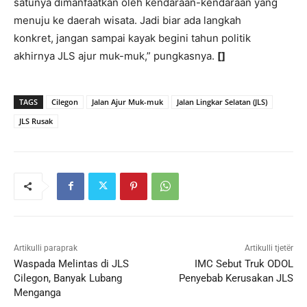
satunya dimanfaatkan oleh kendaraan-kendaraan yang
menuju ke daerah wisata. Jadi biar ada langkah
konkret, jangan sampai kayak begini tahun politik
akhirnya JLS ajur muk-muk,” pungkasnya.
[]
TAGS
Cilegon
Jalan Ajur Muk-muk
Jalan Lingkar Selatan (JLS)
JLS Rusak
Artikulli paraprak
Artikulli tjetër
Waspada Melintas di JLS
IMC Sebut Truk ODOL
Cilegon, Banyak Lubang
Penyebab Kerusakan JLS
Menganga