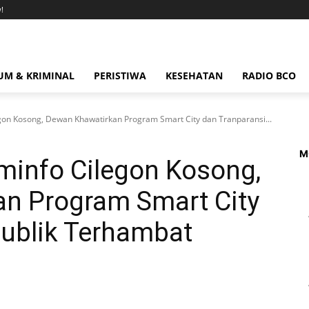
!
M & KRIMINAL
PERISTIWA
KESEHATAN
RADIO BCO
gon Kosong, Dewan Khawatirkan Program Smart City dan Tranparansi...
M
minfo Cilegon Kosong,
n Program Smart City
Publik Terhambat