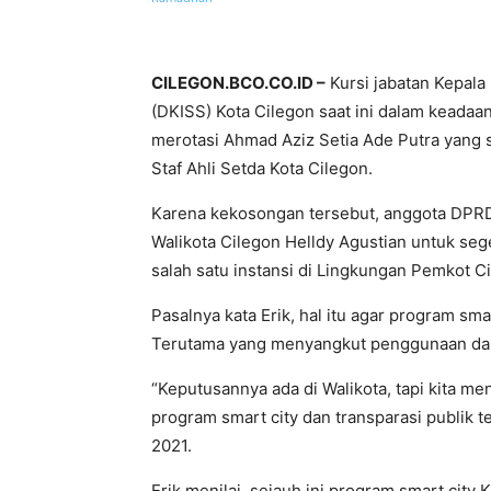
CILEGON.BCO.CO.ID –
Kursi jabatan Kepala 
(DKISS) Kota Cilegon saat ini dalam keadaa
merotasi Ahmad Aziz Setia Ade Putra yang
Staf Ahli Setda Kota Cilegon.
Karena kekosongan tersebut, anggota DPRD 
Walikota Cilegon Helldy Agustian untuk seg
salah satu instansi di Lingkungan Pemkot C
Pasalnya kata Erik, hal itu agar program smar
Terutama yang menyangkut penggunaan dana 
“Keputusannya ada di Walikota, tapi kita me
program smart city dan transparasi publik t
2021.
Erik menilai, sejauh ini program smart city 