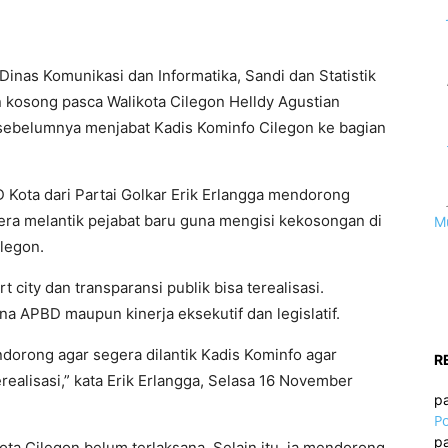
Dinas Komunikasi dan Informatika, Sandi dan Statistik
n kosong pasca Walikota Cilegon Helldy Agustian
 sebelumnya menjabat Kadis Kominfo Cilegon ke bagian
Kota dari Partai Golkar Erik Erlangga mendorong
era melantik pejabat baru guna mengisi kekosongan di
M
ilegon.
t city dan transparansi publik bisa terealisasi.
APBD maupun kinerja eksekutif dan legislatif.
ndorong agar segera dilantik Kadis Kominfo agar
R
erealisasi,” kata Erik Erlangga, Selasa 16 November
p
Po
p
Kota Cilegon belum terlaksana. Selain itu, ia mendorong