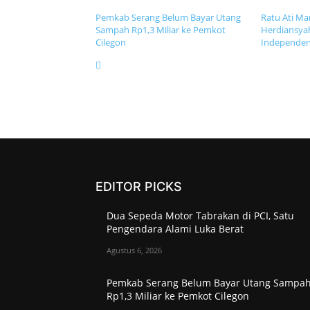
Pemkab Serang Belum Bayar Utang
Ratu Ati Mar
Sampah Rp1,3 Miliar ke Pemkot
Herdiansyah
Cilegon
Independe
EDITOR PICKS
Dua Sepeda Motor Tabrakan di PCI, Satu
Pengendara Alami Luka Berat
Agustus 6, 2026
Pemkab Serang Belum Bayar Utang Sampa
Rp1,3 Miliar ke Pemkot Cilegon