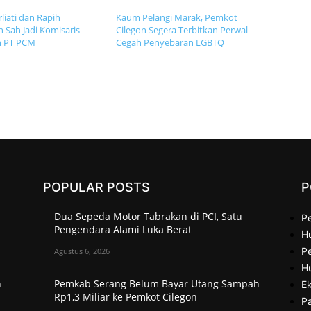
liati dan Rapih
Kaum Pelangi Marak, Pemkot
 Sah Jadi Komisaris
Cilegon Segera Terbitkan Perwal
n PT PCM
Cegah Penyebaran LGBTQ
POPULAR POSTS
P
Dua Sepeda Motor Tabrakan di PCI, Satu
P
Pengendara Alami Luka Berat
H
Pe
Agustus 6, 2026
H
h
Pemkab Serang Belum Bayar Utang Sampah
Ek
Rp1,3 Miliar ke Pemkot Cilegon
P