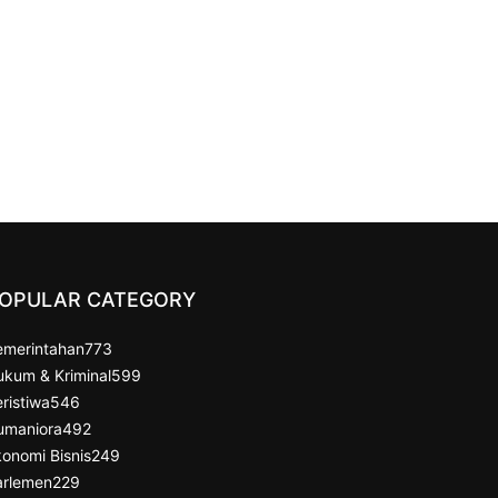
OPULAR CATEGORY
emerintahan
773
ukum & Kriminal
599
ristiwa
546
umaniora
492
onomi Bisnis
249
arlemen
229