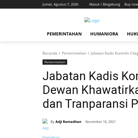
Jumat, Agustus 7, 2026
Masuk / Bergabung
Buy now
PEMERINTAHAN
HUMANIORA
HUKU
Beranda
Pemerintahan
Jabatan Kadis Kominfo Cile
Pemerintahan
Jabatan Kadis Ko
Dewan Khawatirka
dan Tranparansi 
By
Adji Ramadhan
November 16, 2021
Bagikan