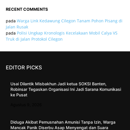
RECENT COMMENTS
Warga Link Kedawung Cilegon Tanam Pohon Pisang di
pada
Jalan Rusak
Polisi Ungkap Kronologis Kecelakaan Mobil Calya VS
pada
Truk di Jalan Protokol Cilegon
EDITOR PICKS
Usai Dilantik Misbakhun Jadi ketua SOKSI Banten,
Robinsar Tegaskan Organisasi Ini Jadi Sarana Komunikasi
ke Pusat
Agustus 9, 2026
Diduga Akibat Pemusnahan Amunisi Tanpa Izin, Warga
Mancak Panik Diserbu Asap Menyengat dan Suara