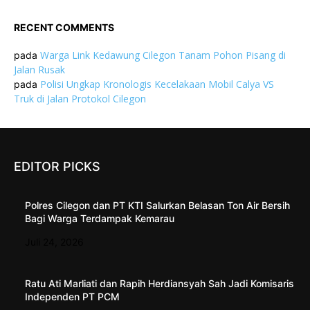
RECENT COMMENTS
Warga Link Kedawung Cilegon Tanam Pohon Pisang di
pada
Jalan Rusak
Polisi Ungkap Kronologis Kecelakaan Mobil Calya VS
pada
Truk di Jalan Protokol Cilegon
EDITOR PICKS
Polres Cilegon dan PT KTI Salurkan Belasan Ton Air Bersih
Bagi Warga Terdampak Kemarau
Juli 24, 2026
Ratu Ati Marliati dan Rapih Herdiansyah Sah Jadi Komisaris
Independen PT PCM