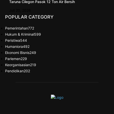
Taruna Cilegon Pasok 12 Ton Air Bersih
Juli 20, 2026
POPULAR CATEGORY
Pemerintahan
772
Hukum & Kriminal
599
Peristiwa
544
Humaniora
492
Ekonomi Bisnis
249
Parlemen
229
Keorganisasian
219
Pendidikan
202