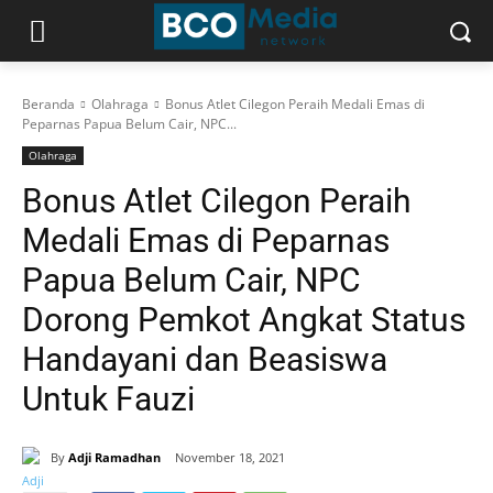
Beranda
Olahraga
Bonus Atlet Cilegon Peraih Medali Emas di
Peparnas Papua Belum Cair, NPC...
Olahraga
Bonus Atlet Cilegon Peraih
Medali Emas di Peparnas
Papua Belum Cair, NPC
Dorong Pemkot Angkat Status
Handayani dan Beasiswa
Untuk Fauzi
By
Adji Ramadhan
November 18, 2021