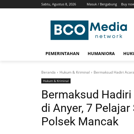
Sabtu, Agustus 8, 2026
Masuk / Bergabung
Buy now
PEMERINTAHAN
HUMANIORA
HUKU
Beranda
Hukum & Kriminal
Bermaksud Hadiri Acara 
Hukum & Kriminal
Bermaksud Hadiri
di Anyer, 7 Pelaj
Polsek Mancak