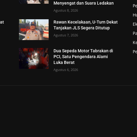
n
Menyengat dan Suara Ledakan
Pe
Agustus 8, 2026
H
at
Rawan Kecelakaan, U-Turn Dekat
E
Tanjakan JLS Segera Ditutup
P
Agustus 7, 2026
K
Dua Sepeda Motor Tabrakan di
P
PCI, Satu Pengendara Alami
Luka Berat
Agustus 6, 2026