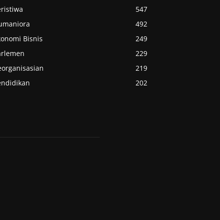
ristiwa
547
umaniora
492
konomi Bisnis
249
arlemen
229
eorganisasian
219
endidikan
202