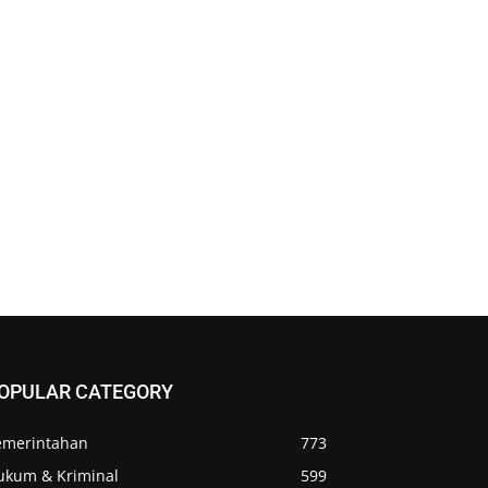
OPULAR CATEGORY
emerintahan
773
ukum & Kriminal
599