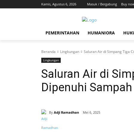
Kamis, Agustus 6, 2026
Masuk / Bergabung
Buy now
PEMERINTAHAN
HUMANIORA
HUKU
Beranda
Lingkungan
Saluran Air di Simpang Tiga 
Lingkungan
Saluran Air di Si
Dipenuhi Sampah
By
Adji Ramadhan
Mei 6, 2025
Bagikan