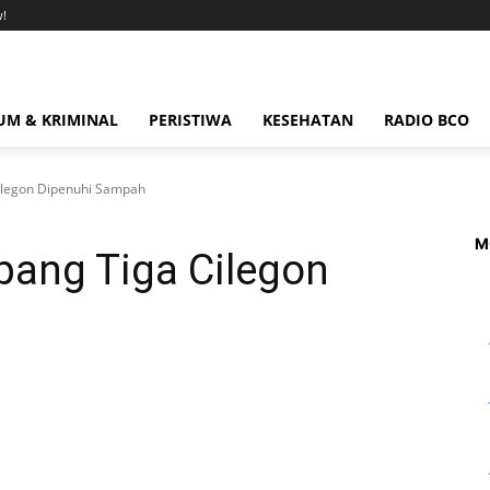
!
M & KRIMINAL
PERISTIWA
KESEHATAN
RADIO BCO
Cilegon Dipenuhi Sampah
M
mpang Tiga Cilegon