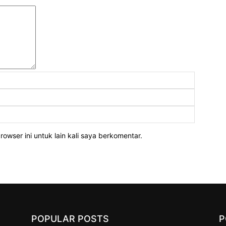
Komentar:
Nama:
Email:
Website:
owser ini untuk lain kali saya berkomentar.
POPULAR POSTS
P