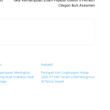
tif
Ukur Kemampuan, Enam Pejabat Eselon II Pemkot
Cilegon Ikuti Asesmen
n
Industri
Kegempaan Meningkat,
Peringati Hari Lingkungan Hidup
ung Anak Krakatau Naik
2026, PT KBS Tanam 2.000 Mangrove
Siaga
di Pantai Gopek