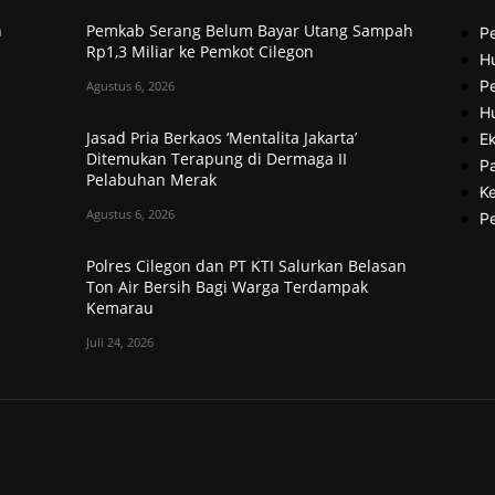
h
Pemkab Serang Belum Bayar Utang Sampah
P
Rp1,3 Miliar ke Pemkot Cilegon
H
Pe
Agustus 6, 2026
H
Jasad Pria Berkaos ‘Mentalita Jakarta’
Ek
Ditemukan Terapung di Dermaga II
P
Pelabuhan Merak
Ke
Agustus 6, 2026
P
Polres Cilegon dan PT KTI Salurkan Belasan
Ton Air Bersih Bagi Warga Terdampak
Kemarau
Juli 24, 2026