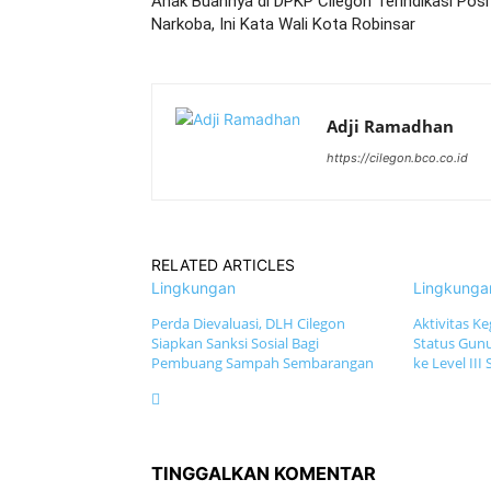
Anak Buahnya di DPKP Cilegon Terindikasi Posi
Narkoba, Ini Kata Wali Kota Robinsar
Adji Ramadhan
https://cilegon.bco.co.id
RELATED ARTICLES
Lingkungan
Lingkunga
Perda Dievaluasi, DLH Cilegon
Aktivitas 
Siapkan Sanksi Sosial Bagi
Status Gun
Pembuang Sampah Sembarangan
ke Level III 
TINGGALKAN KOMENTAR