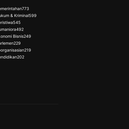
emerintahan
773
ukum & Kriminal
599
ristiwa
545
umaniora
492
onomi Bisnis
249
arlemen
229
organisasian
219
endidikan
202